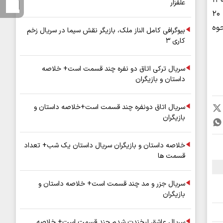
۱۴۰ تا پایان روز جمعه ۱۴۰۵/۰۳/۱۵
علفزار
نسبت به ثبت‌نام و بارگذاری مدارک خود در سامانه استعداد درخشان به آدرس https://talent.cfu.ac.ir اقدام کنند. لیست اسامی ۲۰
نحوه
بیوگرافی کامل الناز ملک، بازیگر نقش سیما در سریال زخم
کاری ۳
سریال ترکی اتاق دو نفره چند قسمت است+ خلاصه
داستان و بازیگران
سریال اتاق دونفره چند قسمت است+خلاصه داستان و
بازیگران
خلاصه داستان و بازیگران سریال داستان یک شب+ تعداد
قسمت ها
سریال جزر و مد چند قسمت است+ خلاصه داستان و
بازیگران
سریال عاشق لبخندت شدم چند قسمت است+ خلاصه