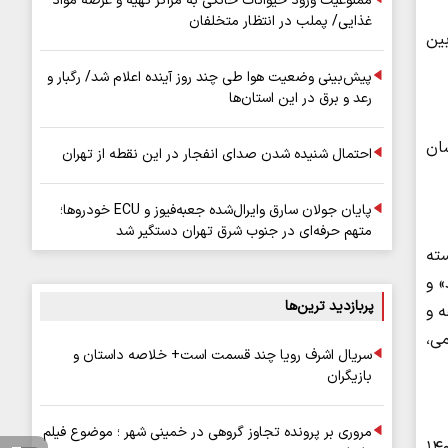
ممنوعیت ورود حیوانات خانگی به مراکز تهیه و عرضه مواد
غذایی/ پملب در انتظار متخلفان
ارشد از بین
پیش‌بینی وضعیت هوا طی چند روز آینده اعلام شد/ رگبار و
رعد و برق در این استان‌ها
ان
احتمال شنیده شدن صدای انفجار در این نقطه از تهران
پایان جولان سارق وایرال‌شده جعبه‌فیوز و ECU خودروها؛
متهم حرفه‌ای در جنوب شرق تهران دستگیر شد
سی پیوسته
» و
پربازدید ترین‌ها
ه و
می،
سریال اشرف رویا چند قسمت است+ خلاصه داستان و
بازیگران
مروری بر پرونده تجاوز گروهی در خمینی شهر ؛ موضوع فیلم