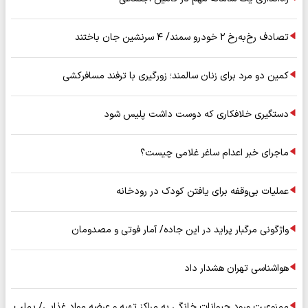
تصادف رخ‌به‌رخ ۲ خودرو سمند/ ۴ سرنشین جان باختند
کمین دو مرد برای زنان سالمند؛ زورگیری با ترفند مسافرکشی
دستگیری خلافکاری که دوست داشت پلیس شود
ماجرای خبر اعدام ساغر غلامی چیست؟
عملیات بی‌وقفه برای یافتن کودک در رودخانه
واژگونی مرگبار پراید در این جاده/ آمار فوتی و مصدومان
هواشناسی تهران هشدار داد
ممنوعیت ورود حیوانات خانگی به مراکز تهیه و عرضه مواد غذایی/ پملب