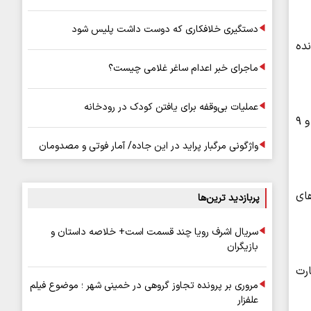
دستگیری خلافکاری که دوست داشت پلیس شود
علیق ۱۳ کارمند در پرونده
ماجرای خبر اعدام ساغر غلامی چیست؟
عملیات بی‌وقفه برای یافتن کودک در رودخانه
به گزارش سایت جنایی به نقل از مرکز رسانه قوه قضاییه، حسن همتی‌فر از صدور کیفرخواست برای ۲۲ نفر، شامل ۱۳ مدیر و کارمند و ۹
واژگونی مرگبار پراید در این جاده/ آمار فوتی و مصدومان
های
پربازدید ترین‌ها
سریال اشرف رویا چند قسمت است+ خلاصه داستان و
بازیگران
سان نظارت
مروری بر پرونده تجاوز گروهی در خمینی شهر ؛ موضوع فیلم
علفزار