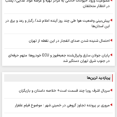
ممنوعیت ورود حیوانات خانگی به مراکز تهیه و عرضه مواد غذایی/ پملب
در انتظار متخلفان
پیش‌بینی وضعیت هوا طی چند روز آینده اعلام شد/ رگبار و رعد و برق در
این استان‌ها
احتمال شنیده شدن صدای انفجار در این نقطه از تهران
پایان جولان سارق وایرال‌شده جعبه‌فیوز و ECU خودروها؛ متهم حرفه‌ای
در جنوب شرق تهران دستگیر شد
پربازدید ترین‌ها
سریال اشرف رویا چند قسمت است+ خلاصه داستان و بازیگران
مروری بر پرونده تجاوز گروهی در خمینی شهر ؛ موضوع فیلم علفزار