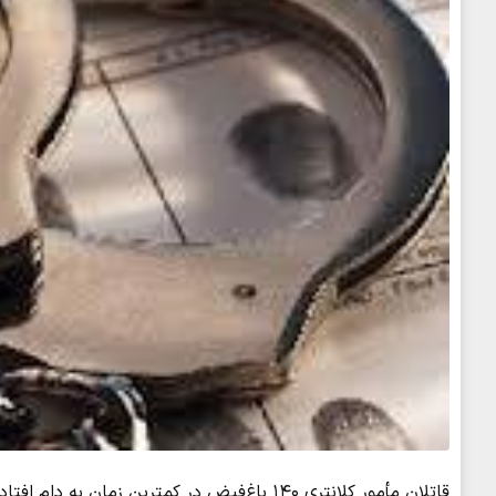
قاتلان مأمور کلانتری ۱۴۰ باغ‌فیض در کمترین زمان به دام افتادند و عامل اصلی شهادت مأمور پلیس با شلیک مأموران زمین‌گیر شد.