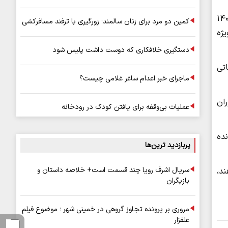
ایت جنایی، مرکز اطلاع‌رسانی فرماندهی انتظامی تهران بزرگ اعلام کرد: در پی شهادت یکی از مأموران گشت کلانتری ۱۴۰
کمین دو مرد برای زنان سالمند؛ زورگیری با ترفند مسافرکشی
ژه
دستگیری خلافکاری که دوست داشت پلیس شود
اتی
ماجرای خبر اعدام ساغر غلامی چیست؟
ان
عملیات بی‌وقفه برای یافتن کودک در رودخانه
ده
پربازدید ترین‌ها
سریال اشرف رویا چند قسمت است+ خلاصه داستان و
د،
بازیگران
مروری بر پرونده تجاوز گروهی در خمینی شهر ؛ موضوع فیلم
علفزار