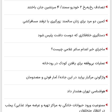
تصادف رخ‌به‌رخ ۲ خودرو سمند/ ۴ سرنشین جان باختند
کمین دو مرد برای زنان سالمند؛ زورگیری با ترفند مسافرکشی
دستگیری خلافکاری که دوست داشت پلیس شود
ماجرای خبر اعدام ساغر غلامی چیست؟
عملیات بی‌وقفه برای یافتن کودک در رودخانه
واژگونی مرگبار پراید در این جاده/ آمار فوتی و مصدومان
هواشناسی تهران هشدار داد
ممنوعیت ورود حیوانات خانگی به مراکز تهیه و عرضه مواد غذایی/ پملب
در انتظار متخلفان