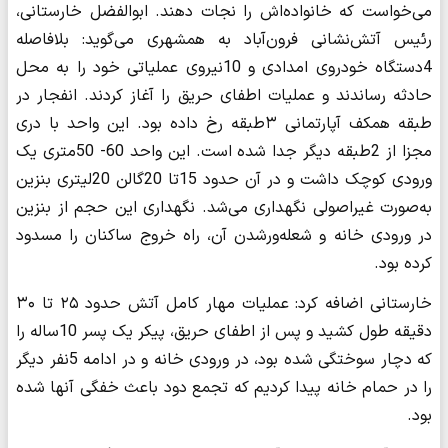
می‌خواست که خانواده‌اش را نجات دهند. ابوالفضل خارستانی،
رئیس آتش‌نشانی فرون‌آباد به همشهری می‌گوید: بلافاصله
4دستگاه خودروی امدادی و 10نیروی عملیاتی خود را به محل
حادثه رساندند و عملیات اطفای حریق را آغاز کردند. انفجار در
طبقه همکف آپارتمانی ۳طبقه رخ داده بود. این واحد با دری
مجزا از 2طبقه دیگر جدا شده است. این واحد 60- 50متری یک
ورودی کوچک داشت و در آن حدود 15تا 20گالن 20لیتری بنزین
به‌صورت غیراصولی نگهداری می‌شد. نگهداری این حجم از بنزین
در ورودی خانه و شعله‌ور‌شدن آن، راه خروج ساکنان را مسدود
کرده بود.
خارستانی اضافه کرد: عملیات مهار کامل آتش حدود ۲۵ تا ۳۰
دقیقه طول کشید و پس از اطفای حریق، پیکر یک پسر 10ساله را
که دچار سوختگی شده بود، ‌در ورودی خانه و در ادامه 5نفر دیگر
را در حمام خانه پیدا کردیم که تجمع دود باعث خفگی آنها شده
بود.