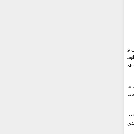
 و
ود
زاد
 به
دلیل جراحات
 دید
شدن