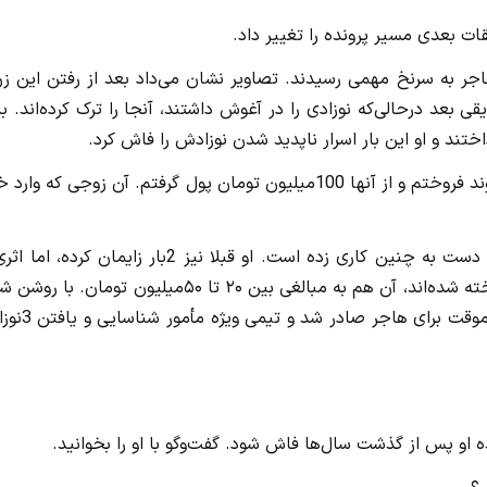
قات بعدی مسیر پرونده را تغییر داد.
اجر به سرنخ مهمی رسیدند. تصاویر نشان می‌داد بعد از رفتن این ز
 بعد درحالی‌که نوزادی را در آغوش داشتند، آنجا را ترک کرده‌اند. با
ختند و او این بار اسرار ناپدید شدن نوزادش را فاش کرد.
وی گفت: من بچه‌ام را به خانواده‌ای که نمی‌توانستند بچه‌دار شوند فروختم و از آنها 100میلیون تومان پول گرفتم. آن زوجی که 
تحقیقات گسترده‌تر نشان داد این نخستین ‌بار نبوده که هاجر دست به چنین کاری زده است. او قبلا نیز 2بار زایمان کر
فرزندانش نبود. در نهایت مشخص شد آن 2 نوزاد دیگر هم فروخته شده‌اند، آن هم به مبالغی بین ۲۰ تا ۵۰میلیون تومان
ابعاد پرونده به دستور قاضی محمدتقی شعبانی، قرار بازداشت م