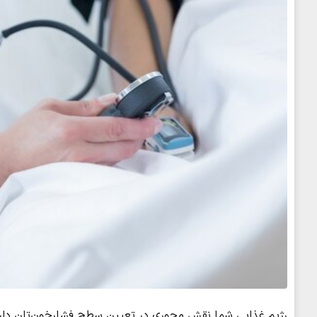
رژیم غذایی شما نقش محوری در تعیین سطح فشارخون‌تان دارد