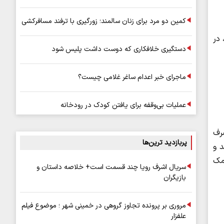
کمین دو مرد برای زنان سالمند؛ زورگیری با ترفند مسافرکشی
ش سایت جنایی به نقل از ایسنا، پزشکان تاکید دارند با متعادل کردن مصرف مواد غذایی غنی از پتاسیم، منیزیم و ویتامین D، در
دستگیری خلافکاری که دوست داشت پلیس شود
ماجرای خبر اعدام ساغر غلامی چیست؟
عملیات بی‌وقفه برای یافتن کودک در رودخانه
رف
پربازدید ترین‌ها
 و
مک
سریال اشرف رویا چند قسمت است+ خلاصه داستان و
بازیگران
مروری بر پرونده تجاوز گروهی در خمینی شهر ؛ موضوع فیلم
علفزار