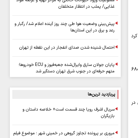
ممنوعیت ورود حیوانات خانگی به مراکز تهیه و عرضه مواد
غذایی/ پملب در انتظار متخلفان
پیش‌بینی وضعیت هوا طی چند روز آینده اعلام شد/ رگبار و
رعد و برق در این استان‌ها
کرد
احتمال شنیده شدن صدای انفجار در این نقطه از تهران
پایان جولان سارق وایرال‌شده جعبه‌فیوز و ECU خودروها؛
ک انفجار هولناک در فرودگاهی در ایالت تگزاس حکایت دارد؛ جایی که یک فروند جت شخصی مدل «سسنا ۶۸۰
متهم حرفه‌ای در جنوب شرق تهران دستگیر شد
پربازدید ترین‌ها
با شش سرنشین در
سریال اشرف رویا چند قسمت است+ خلاصه داستان و
بازیگران
مروری بر پرونده تجاوز گروهی در خمینی شهر ؛ موضوع فیلم