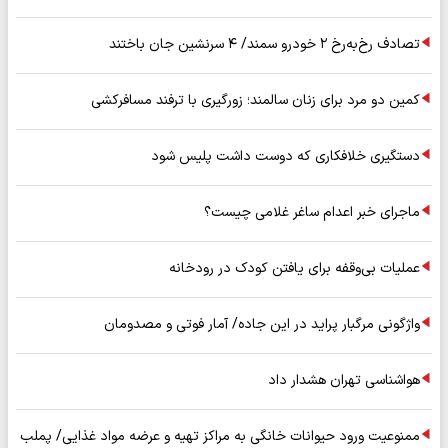
تصادف رخ‌به‌رخ ۲ خودرو سمند/ ۴ سرنشین جان باختند
کمین دو مرد برای زنان سالمند؛ زورگیری با ترفند مسافرکشی
دستگیری خلافکاری که دوست داشت پلیس شود
ماجرای خبر اعدام ساغر غلامی چیست؟
عملیات بی‌وقفه برای یافتن کودک در رودخانه
واژگونی مرگبار پراید در این جاده/ آمار فوتی و مصدومان
هواشناسی تهران هشدار داد
ممنوعیت ورود حیوانات خانگی به مراکز تهیه و عرضه مواد غذایی/ پملب