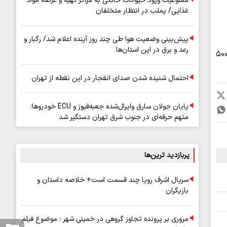
ممنوعیت ورود حیوانات خانگی به مراکز تهیه و عرضه مواد
غذایی/ پملب در انتظار متخلفان
پیش‌بینی وضعیت هوا طی چند روز آینده اعلام شد/ رگبار و
رعد و برق در این استان‌ها
رقام اعلامی اتحادیه طلا و جواهر نشان می‌دهد، قیمت طلای ۱۸ عیار ۱۵ میلیون و ۶۷۴ هزار تومان و سکه ۱۵۸ میلیون و ۵۰۰
احتمال شنیده شدن صدای انفجار در این نقطه از تهران
پایان جولان سارق وایرال‌شده جعبه‌فیوز و ECU خودروها؛
متهم حرفه‌ای در جنوب شرق تهران دستگیر شد
پربازدید ترین‌ها
سریال اشرف رویا چند قسمت است+ خلاصه داستان و
بازیگران
مروری بر پرونده تجاوز گروهی در خمینی شهر ؛ موضوع فیلم