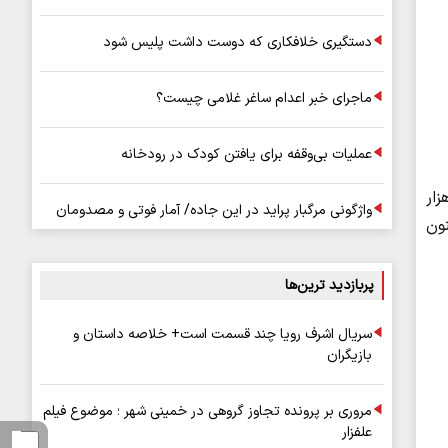
دستگیری خلافکاری که دوست داشت پلیس شود
ماجرای خبر اعدام ساغر غلامی چیست؟
عملیات بی‌وقفه برای یافتن کودک در رودخانه
های ساالانه و متناسب‌سازی (برای مشمولین )مربوط به خرداد ماه بیش از ۵ میلیون و ۲۰۰ هزار
واژگونی مرگبار پراید در این جاده/ آمار فوتی و مصدومان
نون
پربازدید ترین‌ها
سریال اشرف رویا چند قسمت است+ خلاصه داستان و
بازیگران
مروری بر پرونده تجاوز گروهی در خمینی شهر ؛ موضوع فیلم
علفزار