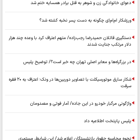
دعوای خانوادگی زن و شوهر به قتل برادر همسایه ختم شد
ورزشکار ام‌ام‌ای چگونه به دست پسر نخبه کشته شد؟
دستگیری قاتلان حمیدرضا رجب‌زاده/ متهم اعتراف کرد با وعده چند هزار
دلار مرتکب جنایت شدند
در بزرگراه‌ها و معابر اصلی تهران چه خبر است؟/ توضیح پلیس
شکار سارق موتورسیکلت با تصاویر دوربین‌ها در ونک؛ اعتراف به ۲۰ فقره
سرقت
واژگونی مرگبار خودرو در این جاده/ آمار فوتی و مصدومان
پلیس پایتخت اطلاعیه داد
نحوه محاسبه حقوق بازنشستگان اعلام شد/ این شرایط، مستمری