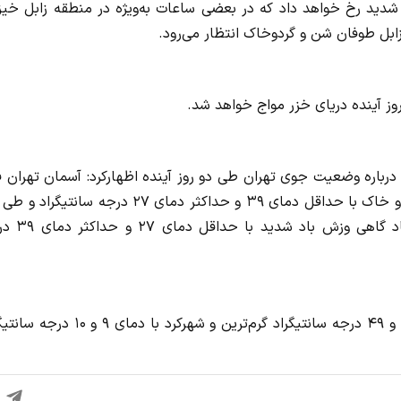
د شدید رخ خواهد داد که در بعضی ساعات به‌ویژه در منطقه زابل خی
بل طوفان شن و گردوخاک انتظار می‌رود.
ز آینده دریای خزر مواج خواهد شد.
باره وضعیت جوی تهران طی دو روز آینده اظهارکرد: آسمان تهران فر
(اول تیر) صاف و وزش باد گاهی وزش باد شدید و احتمال گرد و خاک با حداقل دمای ۳۹ و حداکثر دمای ۲۷ درجه سا
شنبه (۲ تیر) صاف و وزش باد در بعضی ساعت‌ها افزایش ب
ضیاییان در پایان گفت: طی فردا و پس فردا اهواز با دمای ۴۸ و ۴۹ درجه سانتیگراد گرم‌ترین و شهرکرد با 