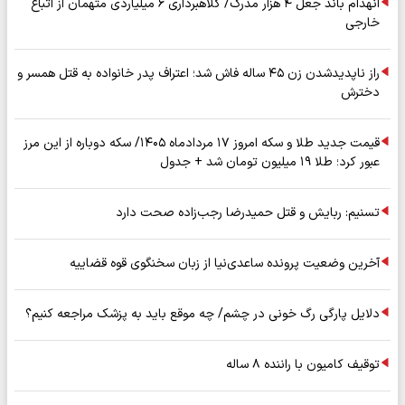
انهدام باند جعل ۴ هزار مدرک/ کلاهبرداری ۶ میلیاردی متهمان از اتباع
خارجی
راز ناپدیدشدن زن ۴۵ ساله فاش شد؛ اعتراف پدر خانواده به قتل همسر و
دخترش
قیمت جدید طلا و سکه امروز ۱۷ مردادماه ۱۴۰۵/ سکه دوباره از این مرز
عبور کرد؛ طلا ۱۹ میلیون تومان شد + جدول
تسنیم: ربایش و قتل حمیدرضا رجب‌زاده صحت دارد
آخرین وضعیت پرونده ساعدی‌نیا از زبان سخنگوی قوه قضاییه
دلایل پارگی رگ خونی در چشم/ چه موقع باید به پزشک مراجعه کنیم؟
توقیف کامیون با راننده ۸ ساله