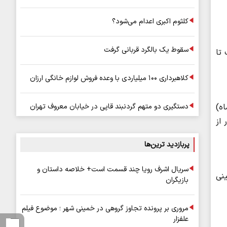
کلثوم اکبری اعدام می‌شود؟
سقوط یک بالگرد قربانی گرفت
تا
کلاهبرداری ۱۰۰ میلیاردی با وعده فروش لوازم خانگی ارزان
ظار است علاوه بر آن از امشب تا پنجشنبه (۲ تا ۴ تیرماه)
دستگیری دو متهم گردنبند قاپی در خیابان معروف تهران
از
پربازدید ترین‌ها
سریال اشرف رویا چند قسمت است+ خلاصه داستان و
ینی
بازیگران
مروری بر پرونده تجاوز گروهی در خمینی شهر ؛ موضوع فیلم
علفزار