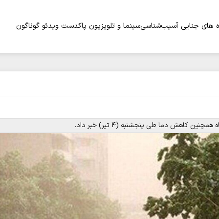
 های جنایی
آسیب‌شناسی
سینما و تلویزیون
پاکدست
ویدئو
گوناگون
ن کاهش دما طی پنجشنبه (۴ تیر) خبر داد.