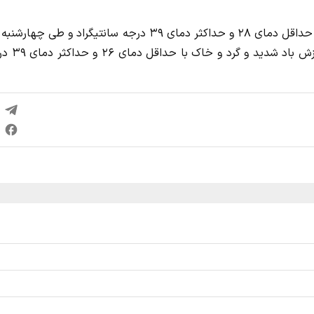
تیرماه) صاف تا قسمتی ابری از بعد از ظهر افزایش باد گ