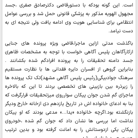
است. این گونه بودکه با دستورقاضی دکترصادق صفری ،جسد
مجهول الهویه مذکور به پزشکی قانونی حمل شد و بررسی عوامل
انتظامی برای شناسایی هویت وی ادامه یافت ولی نتیجه ای به
دست نیامد.
باگذشت مدتی ازاین ماجرا،قاضی ویژه پرونده های جنایی
ازکارآگاهان پلیس آگاهی خواست با توجه به مشخصات ظاهری
جسد دامنه تحقیقات را به پرونده افرادگم شده بکشانند .
بنابراین گروهی از افسران دایره فقدانی ها با نظارت مستقیم
سرهنگ جوادبیگی(رئیس پلیس آگاهی مشهد)تک تک پرونده ها
را زیرذره بین بازبینی های تخصصی بردند تا این که بالاخره
ماجرای گم شدن جوان پیکان سوارروی میزتحقیقات قرارگرفت که
بنا به ادعای خانواده اش در تاریخ یازدهم دی ازخانه خارج ودیگر
بازنگشته بود.اگرچه خانواده «یدا...» مدعی بودند که او پیکان
نداشت اما بررسی ها نشان داد که جوان گم شده ،خودروی
پیکان یکی ازدوستانش را به امانت گرفته بود و بدین ترتیب