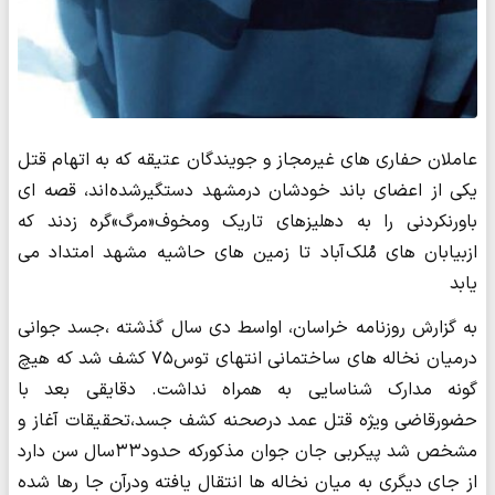
عاملان حفاری های غیرمجاز و جویندگان عتیقه که به اتهام قتل
یکی از اعضای باند خودشان درمشهد دستگیرشده اند، قصه ای
باورنکردنی را به دهلیزهای تاریک ومخوف«مرگ»گره زدند که
ازبیابان های مُلک آباد تا زمین های حاشیه مشهد امتداد می
یابد
به گزارش روزنامه خراسان، اواسط دی سال گذشته ،جسد جوانی
درمیان نخاله های ساختمانی انتهای توس۷۵ کشف شد که هیچ
گونه مدارک شناسایی به همراه نداشت. دقایقی بعد با
حضورقاضی ویژه قتل عمد درصحنه کشف جسد،تحقیقات آغاز و
مشخص شد پیکربی جان جوان مذکورکه حدود۳۳سال سن دارد
از جای دیگری به میان نخاله ها انتقال یافته ودرآن جا رها شده