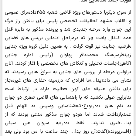
هویت جسد شناسایی شد.
از سوی دیگربا دستورهای ویژه قاضی شعبه ۲۵۵دادسرای عمومی
و انقلاب مشهد تحقیقات تخصصی پلیس برای یافتن راز مرگ
این جوان وارد مرحله جدیدی شد و پرونده مذکور به دایره قتل
عمد انتقال یافت چرا که درمراحل ابتدایی بررسی های قضایی
،فرضیه جنایت نیز قوت گرفت . به همین دلیل گروه ویژه جنایی
زیرنظرسرهنگ محمدباقر پهلوان (رئیس اداره جنایی
آگاهی)جلسات تحلیلی و کنکاش های تخصصی را آغاز کردند. آنان
دراولین مرحله از بررسی های جنایی به سرنخ هایی رسیدند که
نشان می داد:«یدا...»با افرادی که درزمینه حفاری های غیرمجاز
برای یافتن عتیقه های کهن فعالیت دارند در ارتباط است
بنابراین طولی نکشید که با راهنمایی های قاضی صفری دو جوان
به نام های «ه-ر»و«ع -ک»شناسایی وسپس به اتهام قتل
عمدبازداشت شدند اما هردو جوان مذکور مدعی بودند که از
یدا...خبری ندارند. فقط «ه-ر»به سروان علی سیفی
(افسرپرونده)گفت:آن روز یدا... چند ساعت با من بود ولی بعد