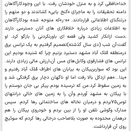
خداحافظی کرد و به منزل خودشان رفت. با این وجودکارآگاهان
دامنه تحقیقات را به ماجرای «گنج یابی» کشاندند و دو متهم را
درتنگنای اطلاعاتی قراردادند. «ه-ر»که متوجه شده بودکارآگاهان
به اطلاعات زیادی درباره خلافکاری های آنان دسترسی دارند
،دست ازانکار کشید ولی قصه ای باورنکردنی را بازگو کرد. او
گفت:آن شب (دی سال گذشته)تصمیم گرفتیم به یک ترانس برق
درمنطقه مُلک آباد مشهد دستبرد بزنیم چرا که شنیده بودیم این
ترانس های فشارقوی وکابل های مس آن،ارزش مالی زیادی دارند.
این بود که سواربرپیکان به بیابان های اطراف مُلک آباد رفتیم و
«یدا...»هم ازدکل بالا رفت اما او ناگهان دچار برق گرفتگی شد و
به زمین سقوط کرد.من که ترسیده بودم پیکر بی جان دوستم را
با پیکان به مشهد آوردم وآن را به زمین های خالی درانتهای
توس۷۵بردم و درمیان نخاله های ساختمانی رها کردم. سپس
مدارک وگوشی تلفن او را از بین بردم و خودروی پیکان را هم
درهمان محدوده به صورت بلاصاحب درحالی رها کردم که سوئیچ
روی آن قرارداشت.