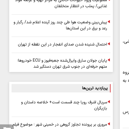
ممنوعیت ورود حیوانات خانگی به مراکز تهیه و عرضه مواد
غذایی/ پملب در انتظار متخلفان
پیش‌بینی وضعیت هوا طی چند روز آینده اعلام شد/ رگبار و
رعد و برق در این استان‌ها
شی،
احتمال شنیده شدن صدای انفجار در این نقطه از تهران
پایان جولان سارق وایرال‌شده جعبه‌فیوز و ECU خودروها؛
متهم حرفه‌ای در جنوب شرق تهران دستگیر شد
ن گروه
 به
پربازدید ترین‌ها
سریال اشرف رویا چند قسمت است+ خلاصه داستان و
بازیگران
رس
مروری بر پرونده تجاوز گروهی در خمینی شهر ؛ موضوع فیلم