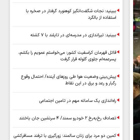
عملیاتی ۸۰ درصد رشد کرد
ببینید: نجات شگفت‌انگیز کوهنورد گرفتار در صخره با
استفاده از بالگرد
ببینید: تیراندازی در مدرسه‌ای در تایلند با ۷ کشته
قاتل قهرمان کراسفیت کشور: می‌خواستم عمویم را بکشم،
پسرعمه‌ام جلوی گلوله قرار گرفت
پیش‌بینی وضعیت هوا طی روزهای آینده/ احتمال وقوع
رگبار و رعد و برق در این نقاط
راه‌اندازی یک سامانه مهم در تامین اجتماعی
تصادف رخ‌به‌رخ ۲ خودرو سمند/ ۴ سرنشین جان باختند
کمین دو مرد برای زنان سالمند؛ زورگیری با ترفند مسافرکشی