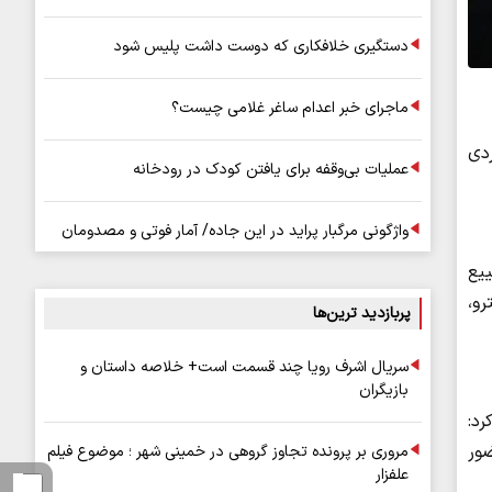
دستگیری خلافکاری که دوست داشت پلیس شود
ماجرای خبر اعدام ساغر غلامی چیست؟
ردی
عملیات بی‌وقفه برای یافتن کودک در رودخانه
واژگونی مرگبار پراید در این جاده/ آمار فوتی و مصدومان
یع
 هزار مسافر با مترو،
پربازدید ترین‌ها
سریال اشرف رویا چند قسمت است+ خلاصه داستان و
بازیگران
د:
ور
مروری بر پرونده تجاوز گروهی در خمینی شهر ؛ موضوع فیلم
علفزار