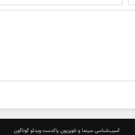
آسیب‌شناسی
سینما و تلویزیون
پاکدست
ویدئو
گوناگون