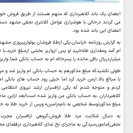
اعضای یک باند کلاهبرداری که متهم هستند از طریق فروش خودرو
می کردند درحالی با هوشیاری عوامل کلانتری نجفی مشهد دستگی
اعضای این باند شده بود.
به گزارش روزنامه خراسان،یکی ازطلا فروشان بولوارپیروزی مشه
ام آمد ومقداری طلاخرید.او پس ازواریز بخشی ازمبلغ خرید،با
میلیاردریال باقی مانده را پسرخاله ام به حساب بانکی شما واریز
با مبالغ بالا ازمن خرید کرد اما خیلی زود حساب های بانکی
کردم و متوجه شدم که یکی ازافسران ارشد نیروی انتظامی د
کلاهبرداران ،به حساب بانکی من واریز شده است!بعد ازاین ماج
مبلغ مذکورتوسط شخصی به نام«رامین» وپس از خرید طلا به حس
به دنبال شکایت مرد طلا فروش،گروهی ازافسران مجرب
نجفی)ماموررسیدگی به ماجرای نخ نمای کلاهبرداری درفضای مجاز