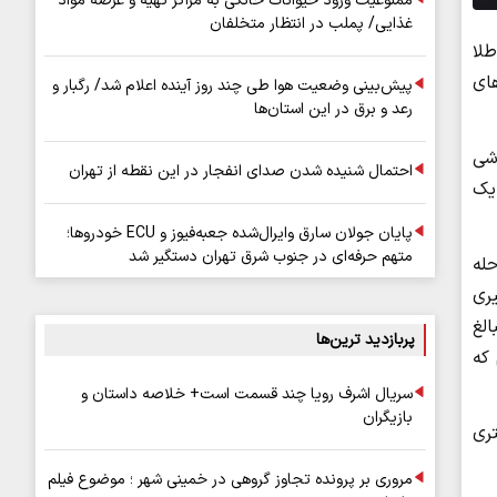
ممنوعیت ورود حیوانات خانگی به مراکز تهیه و عرضه مواد
غذایی/ پملب در انتظار متخلفان
طلا
های
پیش‌بینی وضعیت هوا طی چند روز آینده اعلام شد/ رگبار و
رعد و برق در این استان‌ها
وشی
احتمال شنیده شدن صدای انفجار در این نقطه از تهران
یک
پایان جولان سارق وایرال‌شده جعبه‌فیوز و ECU خودروها؛
متهم حرفه‌ای در جنوب شرق تهران دستگیر شد
طلاها را به وی تحویل دادم .این درحالی بود که فردمذکوردر۲ مرحله
ری
لغ
پربازدید ترین‌ها
 که
سریال اشرف رویا چند قسمت است+ خلاصه داستان و
بازیگران
ری
مروری بر پرونده تجاوز گروهی در خمینی شهر ؛ موضوع فیلم