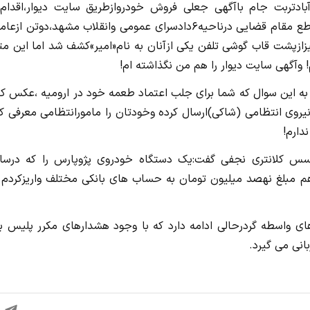
بادتربت جام باآگهی جعلی فروش خودروازطریق سایت دیوار،اقدام 
کلاهبرداری کرده اند. بنابراین با شناسایی متهمان و با دستورقاطع مقام قضایی درناحیه۶دادسرای عمومی وانقلاب مشهد،دوتن 
 به چنگ قانون افتادندکه عدد۶سیم کارت نیزازپشت قاب گوشی تلفن یکی ازآنان به نام«امیر»کشف شد اما این 
 وآگهی سایت دیوار را هم من نگذاشته ام!
خ به این سوال که شما برای جلب اعتماد طعمه خود در ارومیه ،عکس ک
یروی انتظامی (شاکی)ارسال کرده وخودتان را مامورانتظامی معرفی ک
دارم!
سس کلانتری نجفی گفت:یک دستگاه خودروی پژوپارس را که درسا
م مبلغ نهصد میلیون تومان به حساب های بانکی مختلف واریزکردم ا
ی واسطه گردرحالی ادامه دارد که با وجود هشدارهای مکرر پلیس بر
انی می گیرد.