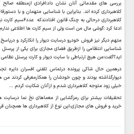
بررسی های مقدماتی آنان نشان داد:افرادی ازمنطقه صالح آ
کلاهبرداری درحالی
ادعا کرد :گوشی مال من است ولی از سیم کارت ها اطلاعی ندارم!
متهم دیگر نیز فروش خودرو درسایت دیوار را انکارکرد و درپاس
شناسایی انتظامی را ازطریق فضای مجازی برای یکی از پرسنل ن
اید؟گفت:من هیچ ارتباطی با سایت دیوار و کارت پرسنل نظامی ن
درهمین حال شاکی پرونده درتماس تلفنی افسران دایره تج
دیوارگذاشته بودند و چون خودشان را همکارمعرفی کردند من ه
خیلی زود متوجه کلاهبرداری شدم و ازآنان شکایت کردم ...
تحقیقات بیشتر برای رمزگشایی از معماهای نخ نما درسایت ها
خرید و فروش های مجازی،این نوع از کلاهبرداری ها همچنان قرب