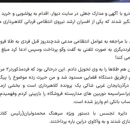
 با آگهی و مدارک جعلی در سایت دیوار، اقدام به پولشویی و خرید 
ر شدند که یکی از افسران ارشد نیروی انتظامی قربانی کلاهبرداری 
د با مراجعه به عوامل انتظامی مدعی شدچندروز قبل فردی به طلا فر
 فرددیگری به صورت تلفنی به گفت وگو پرداخت وسپس ادعا کرد مبلغ 
می کند!
طولی نکشیدکه مبلغ مذکورهم به حساب بانکی ام واریز شد و من هم 
 ام ازطریق دستگاه قضایی مسدود شد و من حیرت زده موضوع را پیگی
رآذربایجان غربی شاکی یک پرونده کلاهبرداری است و بخشی ازمبا
را،سراسیمه دوربین های مداربسته فروشگاه را بازبینی کردم وفهمیدم
اب بانکی ام واریز شده است.
 دایره تجسس با دستور ویژه سرهنگ محمدولیان(رئیس کلانت
ی شدند و به واکاوی دراین باره پرداختند.