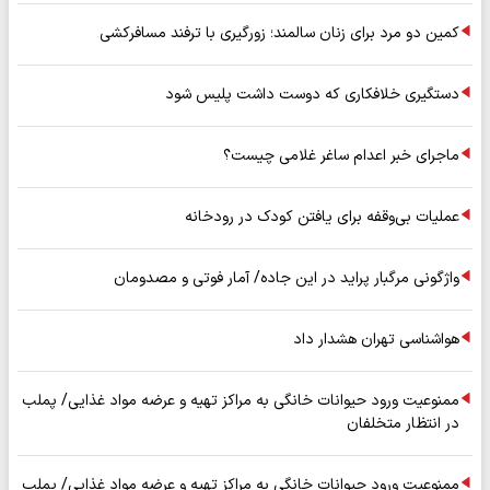
کمین دو مرد برای زنان سالمند؛ زورگیری با ترفند مسافرکشی
دستگیری خلافکاری که دوست داشت پلیس شود
ماجرای خبر اعدام ساغر غلامی چیست؟
عملیات بی‌وقفه برای یافتن کودک در رودخانه
واژگونی مرگبار پراید در این جاده/ آمار فوتی و مصدومان
هواشناسی تهران هشدار داد
ممنوعیت ورود حیوانات خانگی به مراکز تهیه و عرضه مواد غذایی/ پملب
در انتظار متخلفان
ممنوعیت ورود حیوانات خانگی به مراکز تهیه و عرضه مواد غذایی/ پملب