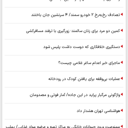
تصادف رخ‌به‌رخ ۲ خودرو سمند/ ۴ سرنشین جان باختند
کمین دو مرد برای زنان سالمند؛ زورگیری با ترفند مسافرکشی
دستگیری خلافکاری که دوست داشت پلیس شود
ماجرای خبر اعدام ساغر غلامی چیست؟
عملیات بی‌وقفه برای یافتن کودک در رودخانه
واژگونی مرگبار پراید در این جاده/ آمار فوتی و مصدومان
هواشناسی تهران هشدار داد
ممنوعیت ورود حیوانات خانگی به مراکز تهیه و عرضه مواد غذایی/ پملب