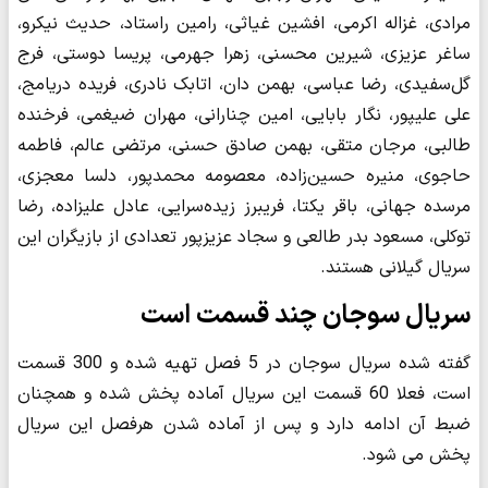
مرادی، غزاله اکرمی، افشین غیاثی، رامین راستاد، حدیث نیکرو،
ساغر عزیزی، شیرین محسنی، زهرا جهرمی، پریسا دوستی، فرج
گل‌سفیدی، رضا عباسی، بهمن دان، اتابک نادری، فریده دریامج،
علی علیپور، نگار بابایی، امین چنارانی، مهران ضیغمی، فرخنده
طالبی، مرجان متقی، بهمن صادق حسنی، مرتضی عالم، فاطمه
حاجوی، منیره حسین‌زاده، معصومه محمدپور، دلسا معجزی،
مرسده جهانی، باقر یکتا، فریبرز زیده‌سرایی، عادل علیزاده، رضا
توکلی، مسعود بدر طالعی و سجاد عزیزپور تعدادی از بازیگران این
سریال گیلانی هستند.
سریال سوجان چند قسمت است
گفته شده سریال سوجان در 5 فصل تهیه شده و 300 قسمت
است، فعلا 60 قسمت این سریال آماده پخش شده و همچنان
ضبط آن ادامه دارد و پس از آماده شدن هرفصل این سریال
پخش می شود.