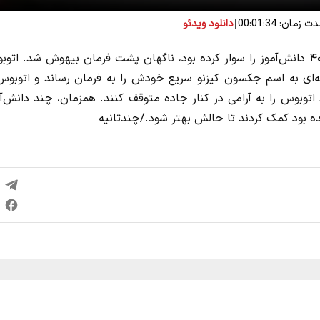
ت زمان: 00:01:34
دانلود ویدئو
در ایالت می‌سی سی پی آمریکا، راننده یک اتوبوس مدرسه که ۴۰ دانش‌آموز را سوار کرده بود، ناگهان پشت فرمان بیهوش شد. ا
د به کج و کوله رفتن در بزرگراه. اما دانش‌آموز ۱۲ ساله‌ای به اسم جکسون کیزنو سریع خودش را به فرمان رساند و اتوب
توبوس را به آرامی در کنار جاده متوقف کنند. همزمان، چند دانش‌آ
ده بود کمک کردند تا حالش بهتر شود./چندثانیه