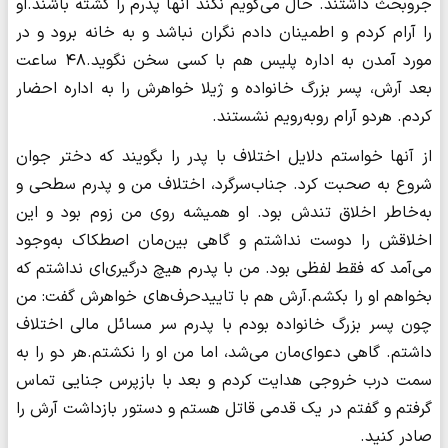
جروبحث داشتند. حال می‌گویم نکند آنها پدرم را کشته باشند.او
را آرام کردم و اطمینان دادم نگران نباشد و به خانه برود و در
مورد آمدن به اداره پلیس هم با کسی سخن نگوید.۴۸ ساعت
بعد آرش، پسر بزرگ خانواده و ژیلا خواهرش را به اداره احضار
کردم. هردو آرام روبه‌رویم نشستند.
از آنها خواستم دلایل اختلاف با پدر را بگویند که دختر جوان
شروع به صحبت کرد. جناب‌سرگرد، اختلاف من و پدرم سطحی و
به‌خاطر اخلاق تندش بود. او همیشه روی من زوم بود و این
اخلاقش را دوست نداشتم و گاهی بین‌مان اصطکاک به‌وجود
می‌آمد که فقط لفظی بود. من با پدرم هیچ درگیری‌ای نداشتم که
بخواهم او را بکشم.آرش هم با تاییدحرف‌های خواهرش گفت: من
چون پسر بزرگ خانواده بودم با پدرم سر مسائل مالی اختلاف
داشتم. گاهی دعوای‌مان می‌شد، اما من او را نکشتم.هر دو را به
سمت درب خروجی هدایت کردم و بعد با بازپرس جنایی تماس
گرفتم و گفتم در یک قدمی قاتل هستم و دستور بازداشت آرش را
صادر کنید.