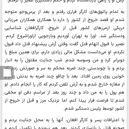
آرش او را راهی بازداشتگاه کردم و حکم دستگیری نصیر را گرفتم.
به تمام پاتوق‌های کارگر فراری رفتم و بعد از پرس‌وجو متوجه
شدم او قصد خروج از کشور را دارد.با همکاری همکاران مرزبانی
دریکی ازمرزهای کشور قبل از خروج، کارگرافغان شناسایی
ودستگیر شد. اورا به تهران آوردیم وبازجویی ازاوراشروع کردم.
نصیر با قبول اتهام قتل گفت: وقتی آرش پیشنهاد قتل داد قبول
نکردم، او می‌دانست مشکل مالی زیادی دارم، برای همین مبلغ را
دوبرابر کرد و من وسوسه شدم. شب جنایت مقتول را به انبار
بردم و با چوبدستی چند ضربه محکم به سر و صورتش زدم که
خونین روی زمین افتاد. بعد با چاقو چند ضربه به بدنش زدم و
از مغازه خارج شدم و به آرش تلفن کردم که کار را انجام دادم. او
هم پول را به من داد و چند روز بعد از مراسم دفن او مخفی
شدم تا فرصت فرار پیدا کنم، اما نزدیک مرز و قبل از خروج از
کشور توسط پلیس دستگیر شدم.
با اعترافات پسر و کارگر افغان، آنها را به محل جنایت بردم و
صحنه قتل را بازسازی کردند. بعد هم پرونده را تکمیل کردم و