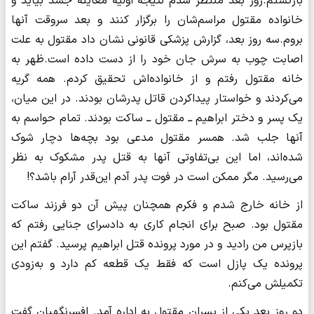
بازگشتم.روز بعد منتظر شدم نتیجه اولیه معاینه جسد بیاید و
خانواده مقتول مراسم‌شان را برگزار کنند و بعد سروقت آنها
بروم.سه روز بعد، گزارش پزشکی قانونی نشان داد مقتول به علت
اصابت چوب به سرش جان خود را از دست داده است.ظهر به
خانه مقتول رفتم و از خانواده‌اش تحقیق کردم. همه گریه
می‌کردند و خواستار پیداکردن قاتل پدرشان بودند. در این میان،
یک پسر و دختر ابراهیم ــ مقتول ــ ساکت بودند. تمام حواسم به
آنها جلب شد. همسر مقتول مدعی بود بچه‌ها دچار شوک
شده‌اند، اما این بی‌تفاوتی آنها به قتل پدر مشکوک به نظر
می‌رسید. مگر ممکن است در فوت پدر آدم این‌قدر آرام باشد؟!
از خانه خارج شدم و فکرم همچنان پیش آن دو فرزند ساکت
مقتول بود. صبح برای انجام کاری به دادسرای جنایی رفتم که
بازپرس من رادید و در مورد پرونده قتل ابراهیم پرسید. گفتم این
پرونده یک پازل است که فقط یک قطعه کم دارد و به‌زودی
تکمیلش می‌کنم.
دو روز بعد یکی از پسران مقتول به اداره آمد. افسرنگهبان گفت