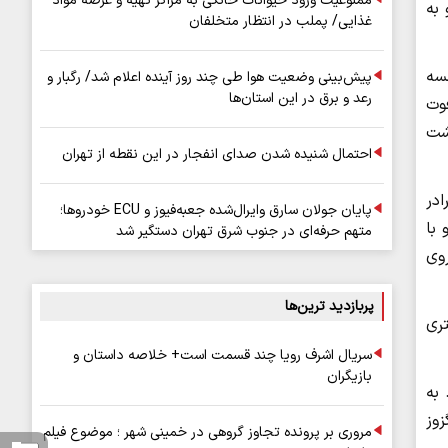
ممنوعیت ورود حیوانات خانگی به مراکز تهیه و عرضه مواد
به
غذایی/ پملب در انتظار متخلفان
در جلسه
پیش‌بینی وضعیت هوا طی چند روز آینده اعلام شد/ رگبار و
رعد و برق در این استان‌ها
وت
شت
احتمال شنیده شدن صدای انفجار در این نقطه از تهران
ادر
پایان جولان سارق وایرال‌شده جعبه‌فیوز و ECU خودروها؛
 با
متهم حرفه‌ای در جنوب شرق تهران دستگیر شد
روی
پربازدید ترین‌ها
ری
سریال اشرف رویا چند قسمت است+ خلاصه داستان و
بازیگران
 به
وز
مروری بر پرونده تجاوز گروهی در خمینی شهر ؛ موضوع فیلم