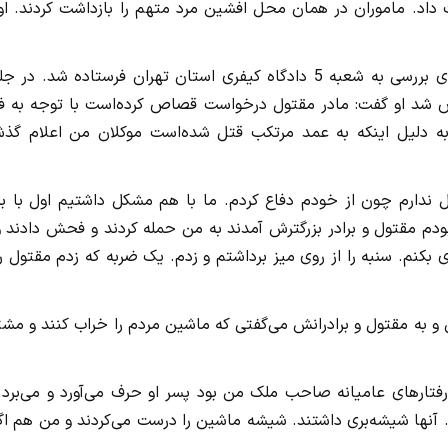
داد. ماموران در همان محل افشین مرد متهم را بازداشت کردند. او 
با شکایت اولیای‌دم کیفرخواست علیه متهم صادر و پرونده برای بررسی به شعبه 5 دادگاه کیفری استان تهران فرستاده شد. 
اص شد او گفت: مادر مقتول درخواست قصاص کرده‌است با توجه به ف
به دلیل اینکه به عمد مرتکب قتل شده‌است موکلان من اعلام گذ
ل ندارم چون از خودم دفاع کردم. ما با هم مشکل داشتیم اول با بر
دم مقتول و برادر بزرگترش آمدند به من حمله کردند و فحش دادند و
 بکنم. سنبه را از روی میز برداشتم و زدم. یک ضربه که زدم مقتول 
 به مقتول و برادرانش می‌گفتی که ماشین مردم را خراب کنند و مشت
رفتارهای عامیانه صاحب ملک من بود پسر او حرف می‌آورد و می‌برد.
آنها شیشه‌بری داشتند. شیشه ماشین را درست می‌کردند و من هم اگز