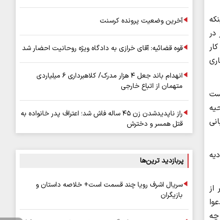
نکه
آخرین وضعیت پرونده کرسنت
 در
ار
قوه قضائیه: آقای خرازی به دادگاه ویژه روحانیت احضار شد
اری
انهدام باند جعل ۴ هزار مدرک/ کلاهبرداری ۶ میلیاردی
متهمان از اتباع خارجی
ست
حیه
راز ناپدیدشدن زن ۴۵ ساله فاش شد؛ اعتراف پدر خانواده به
انی
قتل همسر و دخترش
دیه
پربازدید ترین‌ها
سریال اشرف رویا چند قسمت است+ خلاصه داستان و
 از
بازیگران
عوا
 چه