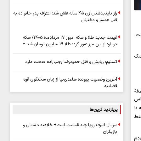
راز ناپدیدشدن زن ۴۵ ساله فاش شد؛ اعتراف پدر خانواده به
قتل همسر و دخترش
ت.
قیمت جدید طلا و سکه امروز ۱۷ مردادماه ۱۴۰۵/ سکه
دوباره از این مرز عبور کرد؛ طلا ۱۹ میلیون تومان شد +
جدول
مک
تسنیم: ربایش و قتل حمیدرضا رجب‌زاده صحت دارد
آخرین وضعیت پرونده ساعدی‌نیا از زبان سخنگوی قوه
قضاییه
‌زد
اس
 با
پربازدید ترین‌ها
قط
سریال اشرف رویا چند قسمت است+ خلاصه داستان و
بازیگران
‌دم