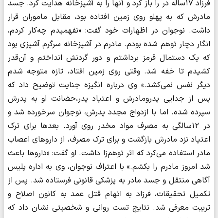
فرزاد ۱۷ساله در را باز کرد و آنها را به آشپزخانه هدایت کرد. جسد
مادرش که به پهلو روی زمین افتاده بود، مقابل ماموران قرار
داشت. نوجوان در اظهارات خود گفت: «نفهمیدم چه‌کار کردم،
انگار دچار توهم شده بودم. مادرم در آشپزخانه سرگرم آشپزی بود
که یک دستمال قرمز برداشتم و دور گردنش انداختم و آن‌قدر
کشیدم تا خفه شد. وقتی روی زمین افتاد، تازه متوجه شدم
دیگر نفس نمی‌کشد.» وی درباره انگیزه جنایت توضیح داد که
پس از جدایی پدرومادرش و اعتیاد پدر،حضانت او به پدرش
سپرده شده. اما با ازدواج مجدد پدرش، نوجوان سرخورده شد و
در ۱۲سالگی به مصرف مواد مخدر روی آورد. بعدها برای ترک
اعتیاد نزد مادرش بازگشت و برای ترک مصرف، از داروهای اعصاب
مادر استفاده می‌کرد که اثر توهم‌زا داشت. او گفت: «داروها باعث
شد امروز مادرم را بکشم.» با اعتراف نوجوان، وی به اداره پلیس
آگاهی منتقل و جسد مادر به پزشکی قانونی فرستاده شد. پس از
تکمیل تحقیقات، فرزاد به اتهام قتل عمد به کانون اصلاح و
تربیت معرفی شد. نتایج تست روانی و شخصیتی نشان داد که