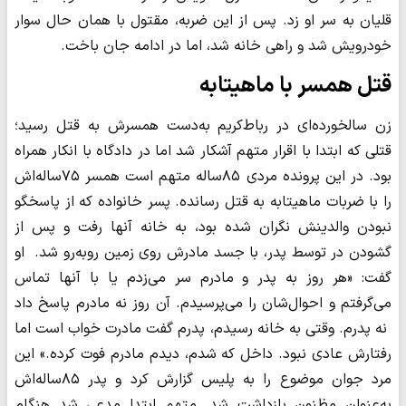
قلیان به سر او زد. پس از این ضربه، مقتول با همان حال سوار
خودرویش شد و راهی خانه شد، اما در ادامه جان باخت.
قتل همسر با ماهیتابه
زن سالخورده‌ای در رباط‌کریم به‌دست همسرش به قتل رسید؛
قتلی که ابتدا با اقرار متهم آشکار شد اما در دادگاه با انکار همراه
بود. در این پرونده مردی ۸۵ساله متهم است همسر ۷۵ساله‌اش
را با ضربات ماهیتابه به قتل رسانده. پسر خانواده که از پاسخگو
نبودن والدینش نگران شده بود، به خانه آنها رفت و پس از
گشودن در توسط پدر، با جسد مادرش روی زمین روبه‌رو شد. او
گفت: «هر روز به پدر و مادرم سر می‌زدم یا با آنها تماس
می‌گرفتم و احوال‌شان را می‌پرسیدم. آن روز نه مادرم پاسخ داد
نه پدرم. وقتی به خانه رسیدم، پدرم گفت مادرت خواب است اما
رفتارش عادی نبود. داخل که شدم، دیدم مادرم فوت کرده.» این
مرد جوان موضوع را به پلیس گزارش کرد و پدر ۸۵ساله‌اش
به‌عنوان مظنون بازداشت شد. متهم ابتدا مدعی شد هنگام