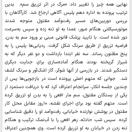
نهایی همه چیز را تغییر داد: «مرگ در اثر تزریق سم». بدین
ترتیب پرونده به اداره دهم پلیس آگاهی ارجاع شد. کارآگاهان با
بررسی دوربین‌های مسیر رفت‌وآمد مقتول متوجه شدند
موتورسیکلتی هنگام عبور، عمدا به او تنه زده و سپس به‌سرعت
دور شده است. با تایید پزشک قانونی مبنی بر ورود سم به بدن،
فرضیه تزریق از طریق سرنگ شکل گرفت. ردیابی‌ها پلیس را به
پنج مظنون رساند. سه نفر ابتدا بازداشت و دو نفر دیگر که به
شیراز گریخته بودند هنگام آماده‌سازی برای جنایت دیگری
دستگیر شدند. در بازرسی از آنها شوکر، گاز اشک‌آور و سرنگ کشف
شد. جوانی که متهم اصلی پرونده است در بازجویی‌ها پس از
چندین جلسه انکار، سرانجام اعتراف کرد که با دریافت دستمزد از
یکی از بستگان مقتول، سم مار افعی را به بدن او تزریق کرده
است. متهم گفته بود برای اجرای نقشه، ۱۰روز مقابل محل کار
مقتول در پوشش نوازنده خیابانی، رفت‌وآمد او را دقیق شناسایی
کرده. سپس شب حادثه، زهر افعی را با آب‌نمک ترکیب و هنگام
تنه‌ زدن در خیابان به او تزریق کرده است. وی همچنین اعتراف