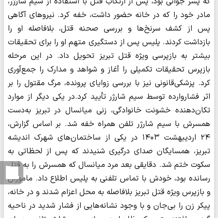
که پسر جوانی بود، پس از ارتکاب قتل با استفاده از سیم شارژر،
مادر خود را که در خانه حضور داشت، خفه کرد. نیروهای آگاهی
پس از کشف سرنخ‌ها و بررسی صحنه قتل، بلافاصله او را
بازداشت کردند. پلیس پس از دستگیری متهم او را برای تحقیقات
بیشتر به بازپرسی ویژه قتل تبریز تحویل داد. در این مرحله
بازپرس تحقیقات تکمیلی را آغاز و شواهد و مدارک را جمع‌آوری
کرد. پزشکی‌قانونی نیز با بررسی زوایای پرونده، مرگ مقتول را بر
اثر فشاروارده توسط سیم شارژر تأیید کرد‌.در یکی دیگر از موارد
تکان‌دهنده خشونت خانوادگی، زنی میانسال در تبریز به‌دست
همسرش با سیم شارژر تلفن همراه خفه شد. بر اساس گزارش،
۲۴ اردیبهشت ۱۴۰۳ در یکی از ساختمان‌های شهرک اندیشه
تبریز، همسایگان صدای درگیری شنیدند که پس از لحظاتی به
سکوت ختم شد. دقایقی بعد مرد میانسال که همسرش را به قتل
رسانده بود، خودش با تماس تلفنی به پلیس اطلاع داد. ماموران
و بازپرس ویژه قتل تبریز بلافاصله به محل اعزام شدند و در خانه،
پیکر زن را بی‌جان و با وجود نشانه‌هایی از فشار شدید در ناحیه