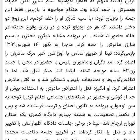
گردن یافتند.متهم که ظاهرا به‌وسیله سیم شارژر تلفن همراه،
همسرش را خفه کرده بود، هنگام مواجهه با بازپرس فقط این
جمله را به‌زبان آورد: «با سیم شارژر او را خفه کردم». این زوج دو
دختر داشتند که هر دو ازدواج کرده و در زمان وقوع حادثه در
خانه حضور نداشتند. در پرونده مشابه دیگری دختری با سیم
شارژر مادرش را خفه کرد. ماجرا به ظهر ۱۴ شهریور۱۳۹۹
بازمی‌گردد؛ تینا از طریق تماس با اورژانس خبر مرگ مادرش را
اعلام کرد. امدادگران و ماموران پلیس با حضور در محل با جسد
زن۴۳ ساله مواجه شدند. ابتدا تینا منکر قتل شد، اما با
تناقض‌گویی‌ها و تحقیقات پلیس، دستگیر شد و به قتل مادرش
اعتراف کرد. او انگیزه قتل را اعتراض مادرش به استفاده بیش از
حد از گوشی و حضور در شبکه‌های اجتماعی اعلام کرد.با توجه به
سن نوجوان، پرونده به کانون اصلاح و تربیت فرستاده شد و پس
از تکمیل تحقیقات، به شعبه چهارم دادگاه کیفری یک استان
تهران ارجاع شد. تینا در برخی جلسات دادگاه اظهاراتش را تغییر
داد و قتل را انکار کرد،اما در آخرین جلسه دفاعیات مجددا