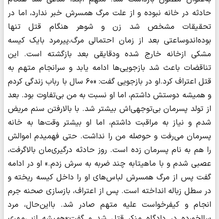
حادثه در خانه نبوده و از علت مرگ همسرش خبر ندارد، اما در
تحقیقات مشخص شد زن و شوهر هنگام قتل تنها
بوده‌اندوساعتی بعد از زمان احتمالی مرگ،پیرمرد بایک کیسه
مشکی ازخانه خارج شده ودقایقی بعد بازگشته است. این
تناقضات باعث شد بازجویی‌ها ادامه یابد و سرانجام متهم به
قتل اعتراف کرد.او در بازجویی گفت: «۶۰ سال با رباب زندگی کردم
و همیشه دوستش داشتم، اما او نسبت به من بی‌تفاوت بود. بعد
از تولد پسرمان بی‌توجهی‌اش بیشتر شد. با بالارفتن سنم مریض
شدم و نیاز به مراقبت داشتم، اما او بیشتر وقت‌ها به خانه
پسرمان می‌رفت و حوصله من را نداشت. حتی فهمیدم اموالش
را هم به نام پسرمان زده است. روز حادثه درگیری‌مان بالاگرفت،
عصبی شدم و با ماهیتابه چند ضربه به سرش زدم.» او در ادامه
گفت پس از مرگ همسرش لباس‌های او را داخل کیسه ریخته و
در سطل زباله انداخته است. پس از اعتراف، بازسازی صحنه جرم
انجام و کیفرخواست علیه متهم صادر شد. بااین‌حال، مرد
سالخورده در دادگاه منکر قتل شد و گفت:«همیشه ازبی‌مهری