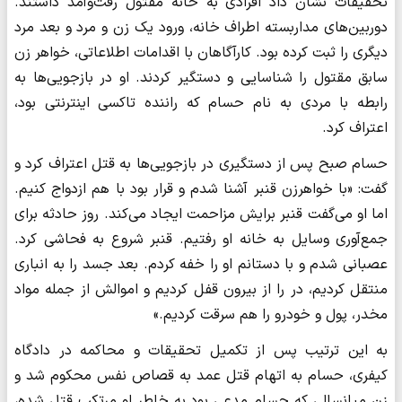
تحقیقات نشان داد افرادی به خانه مقتول رفت‌وآمد داشتند.
دوربین‌های مداربسته اطراف خانه، ورود یک زن و مرد و بعد مرد
دیگری را ثبت کرده بود. کارآگاهان با اقدامات اطلاعاتی، خواهر زن
سابق مقتول را شناسایی و دستگیر کردند. او در بازجویی‌ها به
رابطه با مردی به نام حسام که راننده تاکسی اینترنتی بود،
اعتراف کرد.
حسام صبح پس از دستگیری در بازجویی‌ها به قتل اعتراف کرد و
گفت: «با خواهرزن قنبر آشنا شدم و قرار بود با هم ازدواج کنیم.
اما او می‌گفت قنبر برایش مزاحمت ایجاد می‌کند. روز حادثه برای
جمع‌آوری وسایل به خانه او رفتیم. قنبر شروع به فحاشی کرد.
عصبانی شدم و با دستانم او را خفه کردم. بعد جسد را به انباری
منتقل کردیم، در را از بیرون قفل کردیم و اموالش از جمله مواد
مخدر، پول و خودرو را هم سرقت کردیم.»
به این ترتیب پس از تکمیل تحقیقات و محاکمه در دادگاه
کیفری، حسام به اتهام قتل عمد به قصاص نفس محکوم شد و
زن میانسالی که حسام مدعی بود به خاطر او مرتکب قتل شده،