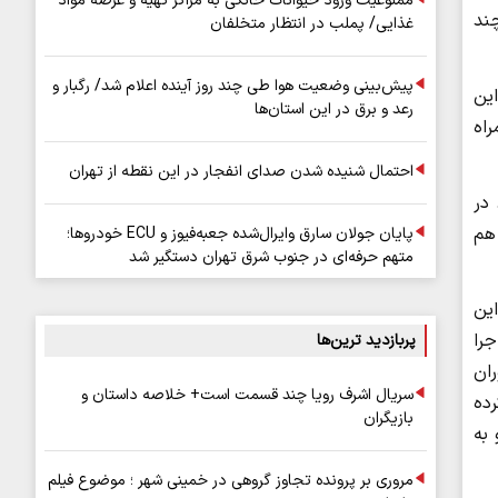
ممنوعیت ورود حیوانات خانگی به مراکز تهیه و عرضه مواد
چند
غذایی/ پملب در انتظار متخلفان
پیش‌بینی وضعیت هوا طی چند روز آینده اعلام شد/ رگبار و
این
رعد و برق در این استان‌ها
اه
احتمال شنیده شدن صدای انفجار در این نقطه از تهران
ده شد. در
هم
پایان جولان سارق وایرال‌شده جعبه‌فیوز و ECU خودروها؛
متهم حرفه‌ای در جنوب شرق تهران دستگیر شد
ین
را
پربازدید ترین‌ها
دقیقه به خانه پوران
سریال اشرف رویا چند قسمت است+ خلاصه داستان و
ده
بازیگران
به
مروری بر پرونده تجاوز گروهی در خمینی شهر ؛ موضوع فیلم