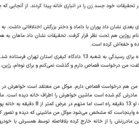
در تحقیقات خود جسد زن را در انباری خانه پیدا کردند. از آنجایی که 
 بعدی نشان داد پوران با داماد و دختر بزرگش اختلافاتی داشت. به 
نام روژین هم تحت نظر قرار گرفت. تحقیقات نشان داد ماهان به همر
ده و خفه‌اش کرده‌ است.
با تکمیل تحقیقات کیفرخواست علیه زن و شوهر صادر و پرونده برای رسیدگی به شعبه 13 دادگاه کیفری استان تهران فرستا
ت: من درخواست قصاص دارم و گذشت نمی‌کنم و برای نوه‌ام، رژین، 
ت: من هم درخواست قصاص دارم. موکل من معتقد است خواهرش در ا
که مادرش گم شده است ماشین خواهرش را اطراف خانه دیده است. ماج
از این قرار است که از محلی که ماشین مقتول رها شده تا خانه او 13 دقیقه راه است اما متهم در عرض کمتر از 8 
ده واینجاست که مشخص می‌شود موکل من ماشینی که دیده و تصور کر
مادرزنش را از خانه خارج کرده بلافاصله توسط همسرش با خودرو 