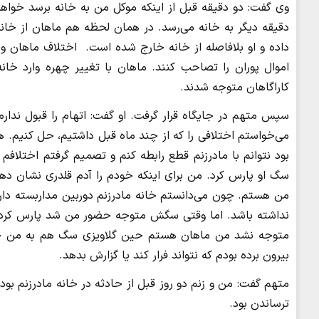
وی گفت: دو دقیقه قبل از اینکه موکل من به خانه برسد خوا
دقیقه دیگر به خانه می‌رسد. در همان لحظه هم ماهان از خا
داده و او بلافاصله از خانه خارج شده است. اختلاف ماهان و
اموال پوران را تصاحب کنند. ماهان با تغییر چهره وارد خا
کاراگاهان متوجه شدند.
سپس متهم در جایگاه قرار گرفت. او گفت: اتهام را قبول ندارم.
می‌خواستم اختلافی را که از چند ماه قبل داشتیم، حل کنیم.
بود نتوانم با مادرزنم قطع رابطه کنم و تصمیم گرفتم اختلافم 
سگ او پارس کرد. من برای اینکه خودم را آدم قلدری نشان 
من هستم. چون می‌دانستم خانه مادرزنم دوربین مداربسته دارد
نداشته باشد. اما وقتی سگش متوجه حضور من شد پارس کرد و ما
متوجه نشد من ماهان هستم حین گلاویزی سگ هم به من حمله
بیرون برده بودم که نتواند فرار کند یا گزارش بدهد.
متهم گفت: من و زنم دو روز قبل از حادثه در خانه مادرزنم بو
ترساندن بود.