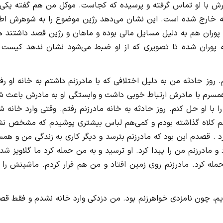
هرش با او تماس گرفته و پرسیده که کجاست. موکل من هم گفته یکی 
نه خارج شده است. این نشان می‌دهد رژین موضوع را به شوهرش اطل
 پوران هم به دلیل مسایل مالی بوده و ماهان و رژین قصد داشتند ه
نه پوران شده تا تصویری که از او ضبط می‌شود نشان ندهد کیست ا
 روز حادثه من به دلیل اختلافی که با مادرزنم داشتم به خانه او رف
 همسرم با مادرش ارتباط خوبی داشت و وابستگی او به مادرش باعث ش
را با او حل کنم. روز حادثه به خانه مادرزنم رفتم. وقتی وارد خانه 
دهم کلاه گذاشته بودم و کمی‌هم لباس بیشتری پوشیدم که مشخص نش
 . قصدم این بود که مادرزنم بترسد و دیگر کاری به زندگی من و هم
درزنم من را پیدا کرد. او ترسید و به من حمله کرد ما گلاویز شدی
 کرد. مادرزنم روی زمین افتاد و من هم فرار کردم. ماشینش را 
دیم، چون نامزدی خواهرزنم بود. من دزدکی وارد خانه نشدم و فقط ق