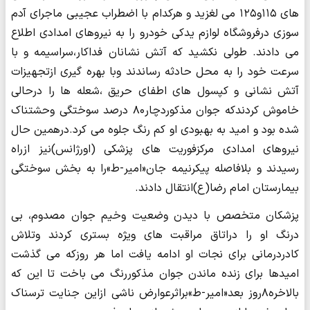
های ۱۱۵و۱۲۵ می لغزید و هرکدام با اضطراب عجیبی ماجرای آدم
سوزی درفروشگاه لوازم یدکی خودرو را به نیروهای امدادی اطلاع
می دادند. طولی نکشید که آتش نشانان فداکار،سراسیمه و با
سرعت خود را به محل حادثه رساندند وبا بهره گیری ازتجهیزات
آتش نشانی و کپسول های اطفای حریق ،شعله ها را درحالی
خاموش کردندکه جوان مذکوردچار۸۰ درصد سوختگی وحشتناک
شده بود و امید به بهبودی او کم رنگ جلوه می کرد.درهمین حال
نیروهای امدادی مرکزفوریت های پزشکی (اورژانس)نیز ازراه
رسیدند و بلافاصله پیکرنیمه جان«امیر-ط»را به بخش سوختگی
بیمارستان امام رضا(ع)انتقال دادند.
پزشکان متخصص با دیدن وضعیت وخیم جوان مصدوم، بی
درنگ او را دراتاق مراقبت های ویژه بستری کردند وتلاش
کادردرمانی برای نجات او ادامه یافت اما هر روزکه می گذشت
امیدها برای زنده ماندن جوان مذکوررنگ می باخت تا این که
بالاخره۸روز بعد«امیر-ط»براثرعوارض ناشی ازاین جنایت ترسناک