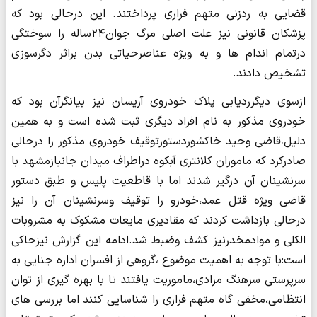
قضایی به ردزنی متهم فراری پرداختند. این درحالی بود که
پزشکان قانونی نیز علت اصلی مرگ جوان۲۴ساله را سوختگی
درتمام اندام ها و به ویژه عناصرحیاتی بدن براثر دگرسوزی
تشخیص دادند.
ازسوی دیگرردیابی پلاک خودروی آریسان نیز بیانگرآن بود که
خودروی مذکور به نام افراد دیگری ثبت شده است و به همین
دلیل،قاضی وحید خاکشوردستورتوقیف خودروی مذکور را درحالی
صادرکرد که ماموران کلانتری آبکوه دراطراف میدان جانبازمشهد با
سرنشینان آن درگیر شدند اما با قاطعیت پلیس و طبق دستور
قاضی ویژه قتل عمد،خودرو را توقیف وسرنشینان آن را نیز
درحالی بازداشت کردند که مقادیری مایعات مشکوک به مشروبات
الکلی و موادمخدرنیز کشف وضبط شد.ادامه این گزارش نیزحاکی
است:با توجه به اهمیت موضوع ،گروهی از افسران اداره جنایی به
سرپرستی سرهنگ مرادی،ماموریت یافتند تا با بهره گیری از توان
انتظامی،مخفی گاه متهم فراری را شناسایی کنند اما بررسی های