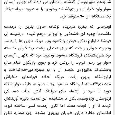
شانزدهم شهریورسال گذشته را نشان می دادند که جوان آریسان
سوار وارد خیابان پیروزی۵۹ شد وخودرو را به صورت دوبله درکنار
یک دستگاه ال-۹۰ متوقف کرد.
اودرحالی که بطری سربریده نوشابه حاوی بنزین را دردست
داشت،با چهره ای خشمگین و ابروانی درهم تنیده ،درشیشه ای
فروشگاه لوازم یدکی خودرو را گشود وبی درنگ بنزین ها را به سر
وصورت جوانی ریخت که روی صندلی پشت پیشخوان نشسته
بود.هنوزمتصدی فروشگاه درشوک وحیرت بود که ناگهان آریسان
سوار بی رحم کبریت را روشن کرد و چون بازیگران فیلم های
وحشتناک هالیوودی ،شعله آن را به سوی«امیر-ط»انداخت و
ازفروشگاه بیرون رفت. دریک لحظه فریادهای دلخراش
متصدی۲۴ساله فروشگاه به هوا برخاست و به طرف درفروشگاه
دوید تا خود را ازشعله های هولناک آتش نجات دهد.یکی
ازدوستان وی وهمسایگان با مشاهده این صحنه دلهره آور،تلاش
کردند تا او را نجات دهند اما کاری ازدست کسی ساخته نبود.
انگشتان مغازه داران خیابان پیروزی مشهد روی شماره تلفن