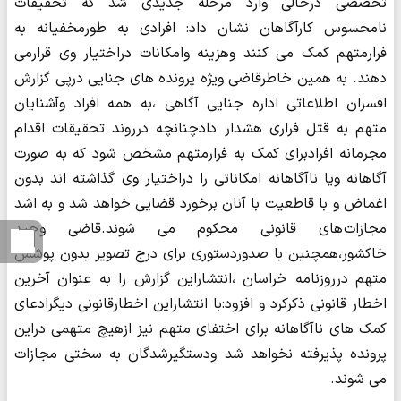
تخصصی درحالی وارد مرحله جدیدی شد که تحقیقات
نامحسوس کارآگاهان نشان داد: افرادی به طورمخفیانه به
فرارمتهم کمک می کنند وهزینه وامکانات دراختیار وی قرارمی
دهند. به همین خاطرقاضی ویژه پرونده های جنایی درپی گزارش
افسران اطلاعاتی اداره جنایی آگاهی ،به همه افراد وآشنایان
متهم به قتل فراری هشدار دادچنانچه درروند تحقیقات اقدام
مجرمانه افرادبرای کمک به فرارمتهم مشخص شود که به صورت
آگاهانه ویا ناآگاهانه امکاناتی را دراختیار وی گذاشته اند بدون
اغماض و با قاطعیت با آنان برخورد قضایی خواهد شد و به اشد
مجازات های قانونی محکوم می شوند.قاضی وحید
خاکشور،همچنین با صدوردستوری برای درج تصویر بدون پوشش
متهم درروزنامه خراسان ،انتشاراین گزارش را به عنوان آخرین
اخطار قانونی ذکرکرد و افزود:با انتشاراین اخطارقانونی دیگرادعای
کمک های ناآگاهانه برای اختفای متهم نیز ازهیچ متهمی دراین
پرونده پذیرفته نخواهد شد ودستگیرشدگان به سختی مجازات
می شوند.