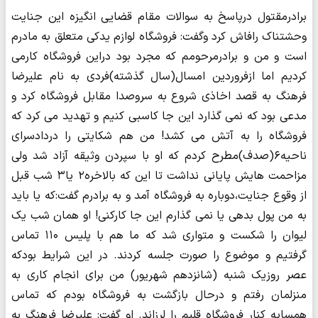
برادرمقتول درپاسخ به سوالات مقام قضایی انگیزه این جنایت
وحشتناک رافاش کرد وگفت: فروشگاه لوازم یدکی متعلق به مادرم
است و من و برادرمرحومم که مجرد بود دراین فروشگاه کارمی
کردیم اما ازفروردین امسال(سال گذشته)فردی به نام علیرضا
فرهنگ به قصد اخاذی شروع به سروصدا مقابل فروشگاه کرد و
مدعی بود که نمی گذارد این جا کاسبی کنیم و تهدید می کرد که
فروشگاه را به آتش می کشد! من هم شکایتی را دردادسرای
ناحیه۶(صدف)مطرح کردم که او با سپردن وثیقه آزاد شد ولی
مزاحمت هایش پایانی نداشت تا این که بالاخره۲ یا۳ شب قبل
از وقوع جنایت،دوباره به فروشگاه آمد و به برادرم گفت:که یا باید
به من پول بدهی یا نمی گذارم این جا کارکنی! او همان شب یک
لیوان را شکست و متواری شد که ما هم با پلیس ۱۱۰ تماس
گرفتیم و موضوع را صورت جلسه کردند. در این شرایط بودکه
عصر روزیک شنبه (شانزدهم شهریور) من برای انجام کاری به
منزلمان رفتم و درحال بازگشت به فروشگاه بودم که تماس
همسایه کنار فروشگاه قلبم را لرزاند. او گفت: علیرضا فرهنگ به