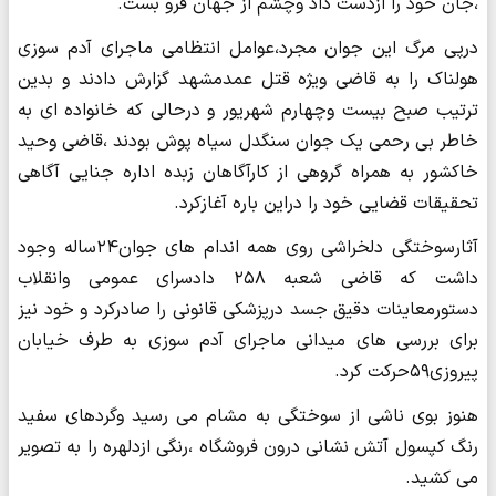
،جان خود را ازدست داد وچشم از جهان فرو بست.
درپی مرگ این جوان مجرد،عوامل انتظامی ماجرای آدم سوزی
هولناک را به قاضی ویژه قتل عمدمشهد گزارش دادند و بدین
ترتیب صبح بیست وچهارم شهریور و درحالی که خانواده ای به
خاطر بی رحمی یک جوان سنگدل سیاه پوش بودند ،قاضی وحید
خاکشور به همراه گروهی از کارآگاهان زبده اداره جنایی آگاهی
تحقیقات قضایی خود را دراین باره آغازکرد.
آثارسوختگی دلخراشی روی همه اندام های جوان۲۴ساله وجود
داشت که قاضی شعبه ۲۵۸ دادسرای عمومی وانقلاب
دستورمعاینات دقیق جسد درپزشکی قانونی را صادرکرد و خود نیز
برای بررسی های میدانی ماجرای آدم سوزی به طرف خیابان
پیروزی۵۹حرکت کرد.
هنوز بوی ناشی از سوختگی به مشام می رسید وگردهای سفید
رنگ کپسول آتش نشانی درون فروشگاه ،رنگی ازدلهره را به تصویر
می کشید.