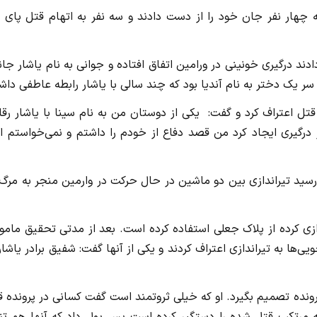
چهار نفر جان خود را از دست دادند و سه نفر به اتهام قتل پای م
به پلیس ورامین خبر دادند درگیری خونینی در ورامین اتفاق افتاده و جوانی به نام یاشار 
ر یک دختر به نام آندیا بود که چند سالی با یاشار رابطه عاطفی دا
تل اعتراف کرد و گفت: یکی از دوستان من به نام سینا با یاشار رق
رگیری ایجاد کرد من قصد دفاع از خودم را داشتم و نمی‌خواستم او 
رسید تیراندازی بین دو ماشین در حال حرکت در وارمین منجر به مرگ
ی کرده از پلاک جعلی استفاده کرده است. بعد از مدتی تحقیق مامور
ی‌ها به تیراندازی اعتراف کردند و یکی از آنها گفت: شفیق برادر یاشار
رونده تصمیم بگیرد. او که خیلی ثروتمند است گفت کسانی در پرونده 
ه مرتکب قتل شده را دستگیر کرده است‌ پس پول داد که آنها هم تنب