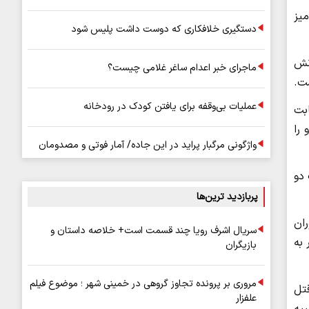
یز
دستگیری خلافکاری که دوست داشت پلیس شود
جانش
ماجرای خبر اعدام ساغر غلامی چیست؟
شت.
عملیات بی‌وقفه برای یافتن کودک در رودخانه
ابت
را
واژگونی مرگبار پراید در این جاده/ آمار فوتی و مصدومان
 دو
پربازدید ترین‌ها
ان
سریال اشرف رویا چند قسمت است+ خلاصه داستان و
 به
بازیگران
مروری بر پرونده تجاوز گروهی در خمینی شهر ؛ موضوع فیلم
قتل
علفزار
یه