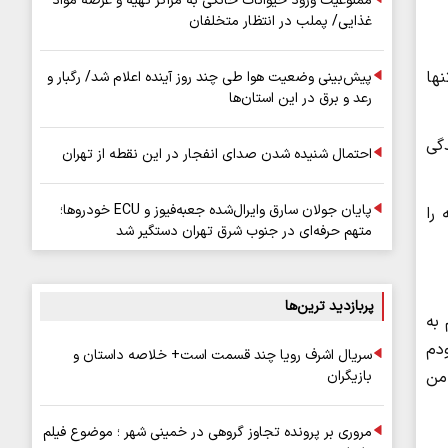
ممنوعیت ورود حیوانات خانگی به مراکز تهیه و عرضه مواد
غذایی/ پملب در انتظار متخلفان
نها
پیش‌بینی وضعیت هوا طی چند روز آینده اعلام شد/ رگبار و
رعد و برق در این استان‌ها
دگی
احتمال شنیده شدن صدای انفجار در این نقطه از تهران
پایان جولان سارق وایرال‌شده جعبه‌فیوز و ECU خودروها؛
 را
متهم حرفه‌ای در جنوب شرق تهران دستگیر شد
پربازدید ترین‌ها
 به
دم
سریال اشرف رویا چند قسمت است+ خلاصه داستان و
من
بازیگران
مروری بر پرونده تجاوز گروهی در خمینی شهر ؛ موضوع فیلم