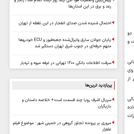
پیش‌بینی وضعیت هوا طی چند روز آینده اعلام شد/ رگبار و
رعد و برق در این استان‌ها
احتمال شنیده شدن صدای انفجار در این نقطه از تهران
ری دو
پایان جولان سارق وایرال‌شده جعبه‌فیوز و ECU خودروها؛
ت و
متهم حرفه‌ای در جنوب شرق تهران دستگیر شد
انی
سرقت اطلاعات بانکی ۱۲۰۰ تهرانی در غرفه میوه و تره‌بار
 وی
از
پربازدید ترین‌ها
الی
سریال اشرف رویا چند قسمت است+ خلاصه داستان و
بازیگران
اده
زات
مروری بر پرونده تجاوز گروهی در خمینی شهر ؛ موضوع فیلم
علفزار