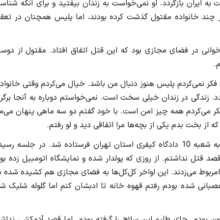
 ایران بازگردد. او نمی‌خواست به زندان بیفتید و برای آنکه شناس
ر چند خانواده مقتول گذشت کرده بودند، اما پلیس همچنان در تعق
خوانی در فضای مجازی بود که این قتل اتفاق افتاد. مقتول از دوست
.
فی فکر نمی‌کردم پلیس هنوز دنبال من باشد. خیال می‌کردم وقتی خانواده
دد. زندگی در زندان خیلی سخت است. نمی‌خواستم دوباره به آنجا برگر
ر می‌کردم همه چیز امن است. با خود گفتم دو سه ماهی پنهان می‌ما
 از بخت بدم یکی از بچه‌ها مرا اتفاقی دید و لو رفتم.
با تکمیل تحقیقات و صدور کیفرخواست پرونده برای رسیدگی به شعبه 10 دادگاه کیفری استان تهران فرستاده شد. در جلسه 
قتل نداشتم. از روزی که پولدار شده و نمایشگاه اتومبیل زده بود
وط می‌زدند. این اواخر کل‌کل‌ها به فضای مجازی هم کشیده شده بو
بانی شده بودم رفتم قهوه خانه تا ادبشان کنم اما گلوله شلیک شد
امیون بودم. جای طلبم این سلاح را گرفته بودم. اما قصد آدمکشی نداش