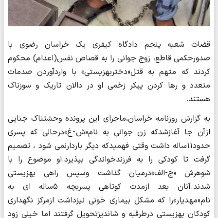
قضات شعبه پنجم دادگاه کیفری یک خراسان رضوی با
صدورحکمی قاطع، زوج جوانی را به قصاص نفس(اعدام) محکوم
کردند که متهم به قتل«دختربهزیستی» با واردآوردن صدمات
متعدد و رها کردن پیکر زخمی او در دالان تاریک و سوزناک
هستند.
به گزارش روزنامه خراسان،ماجرای این پرونده وحشتناک جنایی
ازآن جا آغازشدکه زن جوانی به نام«ش -غ»درحالی که پسری
حدود۱۱ساله داشت وقتی فهمیدکه دیگر باردارنمی شود ، تصمیم
گرفت تا کودکی را به فرزندخواندگی بپذیرد.او موضوع را با
شوهرش «ج-الف»درمیان گذاشت وسپس راهی بهزیستی
شدند.آنان بعد ازمدت کوتاهی پسربچه ۵ساله ای به
نام«مهدیار»را که مشکل بیماری خونی نیزداشت ازمرکز نگهداری
کودکان بهزیستی درطرقبه و شاندیزتحویل گرفتند اما خیلی زود