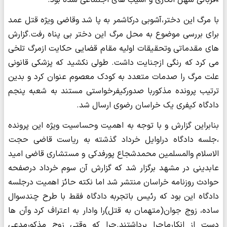
با مرگ این دختر،آشوبی درکاشمر به پا شد وقاضی ویژه قتل عمد
برای بررسی موضوع به محل مرگ این دختر بی پناه رفت.گزارش
های مقدماتی وتحقیقات اولیه مقام قضایی حکایت ازمرگ تلخی
می کرد که رنگی ازجنایت داشت. طولی نکشید که پزشکی قانونی
علت مرگ را صدمات متعدد به کودک معصوم عنوان کرد و بدین
ترتیب پرونده مذکوربا صدورکیفرخواستی مستند به شعبه پنجم
دادگاه کیفری یک خراسان رضوی ارسال شد.
بنابراین گزارش و با توجه به اهمیت وحساسیت ویژه این پرونده
،جلسه دادگاه دراوایل خرداد گذشته به ریاست قاضی حجت
الاسلام والمسلمین محمدشجاع پورفدکی و مستشاری قاضی امید
عابدینی در مشهد برگزار شد که گزارش آن سوم خرداد درصفحه
حوادث روزنامه خراسان منتشر شد اما نکته حائز اهمیت درجلسه
دادگاه این بود که رئیس باتجربه دادگاه فقط با طرح چندسوال
ساده، زوج جوان(متهمان به قتل)را وادار به اعتراف کرد وآن ها
دست از انکارماجرا برداشتند.چرا که وقتی زوج مذکورمدعی