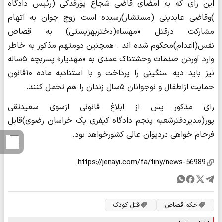
این رای که به امضای قاضی شجاع پورفدکی (رئیس دادگاه
)وقاضی عابدینی (مستشار)رسیده است زوج جوان به اتهام
مشارکت درقتل «مهسا»(دختربهزیستی) به قصاص
نفس(اعدام)محکوم شده اند . همچنین دومتهم مذکور به خاطر
وارد آوردن صدمات وحشتناک عمدی به «مهدیار» پسربچه ۵ساله
نیز باید دیه سنگینی را پرداخت و با استنادبه ماده ۱۰قانون
حمایت ازاطفال و نوجوانان ۵سال زندان را هم تحمل کنند.
رای مذکور پس از ابلاغ قانونی ازسوی سعیدتقی
پور(مدیردفترشعبه پنجم دادگاه کیفری یک خراسان رضوی)قابل
فرجام خواهی دردیوان عالی کشورخواهد بود.
حکم قصاص
قتل کودک