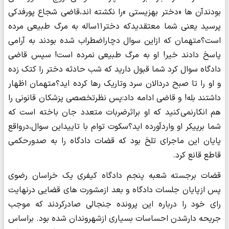
بودندآن ها «دختر بهزیستی »را نکشته اند،قاضی شجاع پورفدکی
پرسید یعنی شما معتقدیدکه دختر۱۱ساله به مرگ طبیعی مرده
است؟متهمان که ازاین سوال دچاراضطراب شده بودند به آرامی
پاسخ دادند خیر! او به مرگ طبیعی نمرده است! سپس قاضی
دادگاه سوال کرد شما قبول دارید که شب حادثه دختر را کتک زده
و او را تا صبح دردالان سرد وتاریک رها کرده اید؟متهمان اظهار
داشتند بله! و قاضی ادامه داد:پس نظرتخصصی پزشکان قانونی را
هم انکارنمی کنید که او براثرضربات متعدد جان باخته است که
شما برپیکر او واردآورده اید؟سکوت توام با تاییداین سوال،درواقع
پایان این ماجرای تلخ بود که قضات دادگاه را به صدورحکمی
قاطع قانع کرد.
قضات برجسته شعبه پنجم دادگاه کیفری یک خراسان رضوی
پس ازپایان جلسات دادگاه و بعد ازمشورت های قضایی درنهایت
رای خود را درباره این پرونده جنجالی صادرکردند که موجب
جریحه دارشدن احساسات بسیاری ازشهروندان شده بود. براساس