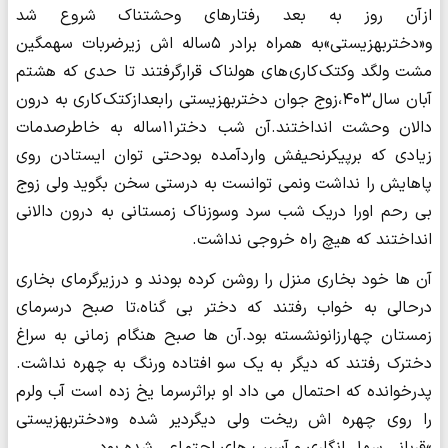
​​​​​​​ازآن روز به بعد رفتارهای وحشتناک شروع شد
و«دختربهزیستی»به همراه برادر ۵ساله اش زیرضربات سهمگین
مشت ولگد وکتک کاری های هولناک قرارگرفتند تا حدی که هشتم
آبان سال۴۰۳،زوج جوان دختربهزیستی رابعدازکتک کاری به درون
دالان وحشت انداختند.آن شب دختر۱۱ساله به خاطرصدمات
زیادی که برپیکرنحیفش واردآمده بودحتی توان ایستادن روی
پاهایش را نداشت ونمی توانست به درستی سخن بگوید ولی زوج
بی رحم اورا دریک شب سرد وسوزناک زمستانی به درون دالانی
انداختند که هیچ راه خروجی نداشت.
آن ها خود بخاری منزل را روشن کرده بودند و درزیرگرمای بخاری
درحالی به خواب رفتند که دختر بی گناه،تا صبح درسرمای
زمستان چهارزانونشسته بود.آن ها صبح هنگام زمانی به سراغ
دخترک رفتند که دیگر به یک سو افتاده ورنگ به چهره نداشت.
پدرخوانده که احتمال می داد او براثرسرما یخ زده است آب ولرم
را روی چهره اش ریخت ولی دیگردیر شده و«دختربهزیستی
»قربانی سهل انگاری و آسیب های اجتماعی شده بود.