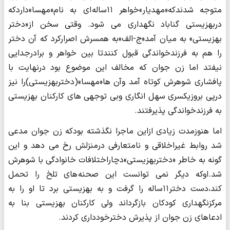
متوجه شدندکه«مهدیار»خواهر ۱۱ساله ای به نام«مهسا»داردکه
دربهزیستی گناباد نگهداری می شود. وقتی سخن از«دختر
بهزیستی» به میان آمد«ج-الف»به همسرش اصرارکرد که آن دختر
را هم به فرزندخواندگی قبول کنندتا بین خواهر و برادرجدایی
نیفتد اما زن جوان که مخالف این موضوع بود درنهایت با
پافشاری شوهرش کوتاه آمد وآن ها«مهسا»(دختربهزیستی)را نیز
درپی بروزیکسری سهل انگاری وبی توجهی های کارکنان بهزیستی
به فرزندخواندگی پذیرفتند.
اما هنوزمدت زیادی ازاین ماجرا نگذشته بودکه زن جوان مدعی
شد روابط غیراخلاقی و نامتعارفی درمنزلش رخ می دهد و این
گونه به خاطر «دختربهزیستی»دچاراختلافات خانوادگی با شوهرش
شد.اوکه دیگر نمی توانست این صحنه های تلخ را تحمل
کند،دست دختر۱۱ساله را گرفت و به بهزیستی برد تا او را به
مرکزنگهداری کودکان بازگرداند ولی کارکنان بهزیستی بنا به
ادعاهای زن جوان از پذیرش دخترخودداری کردند.