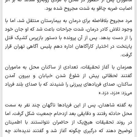
ماموران پس از حضور در محل با مردی روبه‌رو شدند که بر اثر
اصابت ضربه چاقو به شدت مجروح شده بود.
مرد مجروح بلافاصله برای درمان به بیمارستان منتقل شد، اما با
وجود تلاش کادر درمان، شدت جراحات باعث شد که او جان خود
را از دست بدهد. پس از آن پرونده با دستور بازپرس کشیک قتل
پایتخت در اختیار کارآگاهان اداره دهم پلیس آگاهی تهران قرار
گرفت.
همزمان با آغاز تحقیقات، تعدادی از ساکنان محل به ماموران
گفتند لحظاتی پیش از شلوغ شدن خیابان و بیرون آمدن
ساکنان، صدای فریادهای پیرزنی را شنیدند که با صدای بلند فریاد
می‌زد: «دزد، دزد.»
به گفته شاهدان، پس از این فریادها ناگهان چند نفر به سمت
محل حادثه رفتند و دقایقی بعد ازدحام جمعیت شکل گرفت، اما
در روند تحقیقات هیچ‌یک از حاضران نتوانستند با اطمینان
توضیح دهند که درگیری چگونه آغاز شد و گفتند ندیده‌اند چه