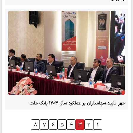
مهر تایید سهامداران بر عملکرد سال ۱۴۰۴ بانک ملت
۳
۸
۷
۶
۵
۴
۲
۱