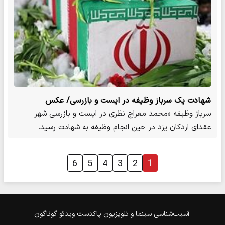
شهادت یک سرباز وظیفه در ایست و بازرسی/ عکس
سرباز وظیفه «محمد معراج نظری در ایست و بازرسی شهر
عقدای اردکان یزد در حین انجام وظیفه به شهادت رسید.
1
6
5
4
3
2
آسیب‌شناسی
سینما و تلویزیون
پاکدست
ویدئو
گوناگون