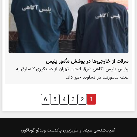
سرقت از خارجی‌ها در پوشش مأمور پلیس
رئیس پلیس آگاهی شرق استان تهران از دستگیری ۲ سارق به
عنف مامورنما در دماوند خبر داد.
1
6
5
4
3
2
آسیب‌شناسی
سینما و تلویزیون
پاکدست
ویدئو
گوناگون