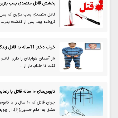
بخشش قاتل متصدی پمپ بنزین پس
قاتل متصدی پمپ بنزین که پس از 
گریخته بود، پس از گذشت پدر…
خواب دختر 11ساله به قاتل زندگی دوباره داد
گفت تا طناب‌دار از…
کابوس‌های ۱۰ ساله قاتل با رضایت اولیای دم پایان یافت
جوان قاتل که ۱۰ س
عشق به امام حسین(ع)، از چوب